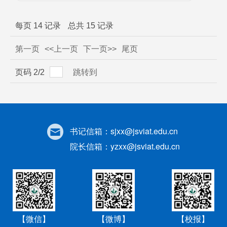
每页
14
记录
总共
15
记录
第一页
<<上一页
下一页>>
尾页
页码
2
/
2
跳转到
书记信箱：
sjxx@jsviat.edu.cn
院长信箱：
yzxx@jsviat.edu.cn
【微信】
【微博】
【校报】