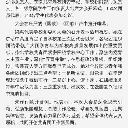
少部负责人、在徐兄弟高校团委书记、学校职能部门负责
人、各二级学院学生工作负责人出席大会开幕式，150名团
员代表、148名学生代表参加会议。
大会在庄严的《国歌》《团歌》声中拉开帷幕。
梁惠代表学校党委向大会的召开表示热烈祝贺。她在
讲话中高度肯定了自学校第三次团代会以来，各级团组织
团结带领广大团学青年为学校高质量发展作出的重要贡
献，指出学校共青团紧密围绕学校中心工作，聚焦为党育
人主责主业，深化“五育并举”，在思想政治引领、组织建
设、实践育人等方面取得显著成效。她对全校团员青年和
各级团组织提出三点希望：一是听党话、跟党走，在坚定
理想信念中砥砺前行；二是沉下心、俯下身，在团结服务
青年中汲取力量；三是重实绩、出实效，在强国复兴征程
中挺膺担当。
朱作付致开幕词。他表示，本次大会是深化思想引
领、弘扬报国理想，总结工作经验、擘画发展蓝图，汇聚
集体智慧、发扬青春力量的学习盛会，希望全体代表认真
履职，共同开创共青团工作新局面。