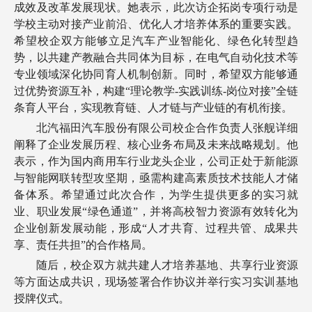
成效及改革发展现状。她表示，此次访企拓岗专项行动是
学校主动对接产业前沿、优化人才培养体系的重要实践。
希望校企双方能够立足汽车产业智能化、绿色化转型趋
势，以共建产教融合共同体为目标，在电气自动化技术等
专业领域深化协同育人机制创新。同时，希望双方能够通
过优势资源互补，构建“理论教学-实践训练-岗位对接”全链
条育人平台，实现教育链、人才链与产业链的有机衔接。
北汽福田汽车股份有限公司校企合作负责人张舰详细
阐释了企业发展历程、核心业务布局及未来战略规划。他
表示，作为国内商用车行业龙头企业，公司正处于新能源
与智能网联转型攻坚期，亟需构建高素质技术技能人才储
备体系。希望通过此次合作，为学生提供更多的实习就
业、职业发展“绿色通道”，并将高校智力资源有效转化为
企业创新发展动能，形成“人才共育、过程共管、成果共
享、责任共担”的合作格局。
随后，校企双方就共建人才培养基地、共享行业资源
等方面达成共识，现场签署合作协议并举行实习实训基地
授牌仪式。